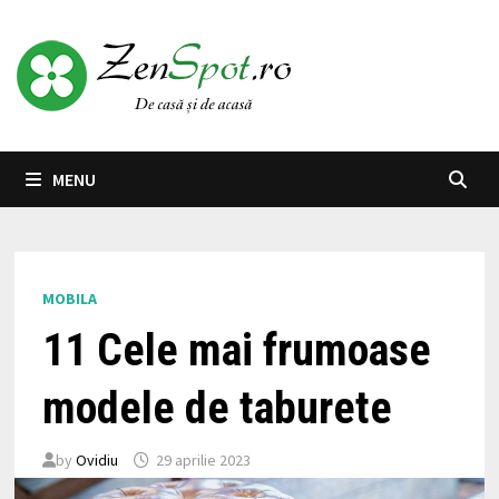
Skip
to
content
MENU
MOBILA
11 Cele mai frumoase
modele de taburete
by
Ovidiu
29 aprilie 2023