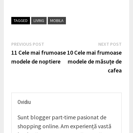
TAGGED
LIVING
MOBILA
Navigare
Previous
Nex
PREVIOUS POST
NEXT POST
post:
post
11 Cele mai frumoase
10 Cele mai frumoase
în
modele de noptiere
modele de măsuțe de
articole
cafea
Ovidiu
Sunt blogger part-time pasionat de
shopping online. Am experiență vastă