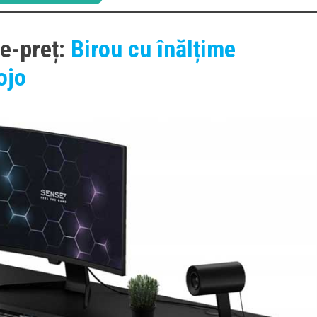
te-preț:
Birou cu înălțime
ojo