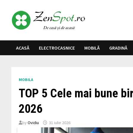
Skip
to
content
ACASĂ
ELECTROCASNICE
MOBILĂ
GRADINĂ
MOBILA
TOP 5 Cele mai bune biro
2026
by
Ovidiu
31 iulie 2026