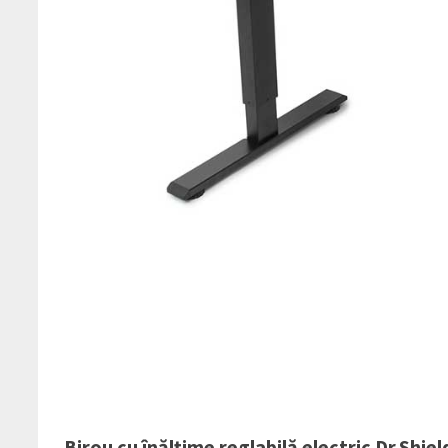
Birou cu înălțime reglabilă electric Dr.Shie