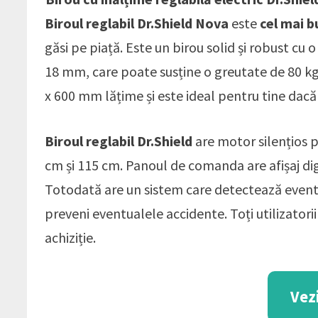
Biroul reglabil Dr.Shield Nova
este
cel mai b
găsi pe piață. Este un birou solid și robust cu 
18 mm, care poate susține o greutate de 80 k
x 600 mm lățime și este ideal pentru tine dacă
Biroul reglabil Dr.Shield
are motor silențios p
cm și 115 cm. Panoul de comanda are afișaj digi
Totodată are un sistem care detectează eventua
preveni eventualele accidente. Toți utilizatori
achiziție.
Vez