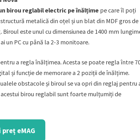
un birou reglabil electric pe înălțime
pe care îl poți
o structură metalică din oțel și un blat din MDF gros de
g. Biroul este unul cu dimensiunea de 1400 mm lungim
 ai un PC cu până la 2-3 monitoare.
entru a regla înălțimea. Acesta se poate regla între 7
tal și funcție de memorare a 2 poziții de înălțime.
lele obstacole și biroul se va opri din reglaj pentru 
i acestui birou reglabil sunt foarte mulțumiți de
i preț eMAG