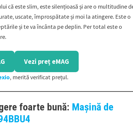
ui că este slim, este silențioasă și are o multitudine d
rate, uscate, împrospătate și moi la atingere. Este o
tările și te va încânta pe deplin. Per total este o
re.
AG
Vezi preț eMAG
exio
, merită verificat prețul.
egere foarte bună:
Mașină de
G94BBU4