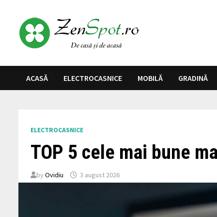
Skip
to
content
ACASĂ
ELECTROCASNICE
MOBILĂ
GRADINĂ
ELECTROCASNICE
TOP 5 cele mai bune maș
by
Ovidiu
3 august 2026