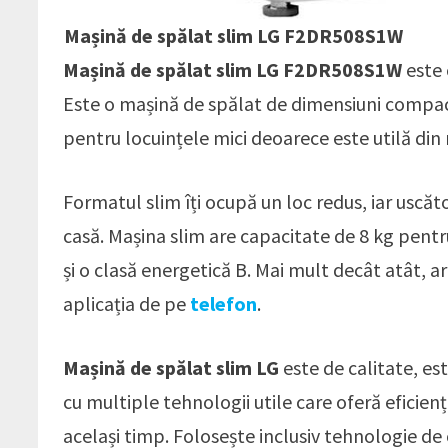
Mașină de spălat slim LG F2DR508S1W
Mașină de spălat slim LG F2DR508S1W
este 
Este o mașină de spălat de dimensiuni compact
pentru locuințele mici deoarece este utilă din
Formatul slim îți ocupă un loc redus, iar uscăt
casă. Mașina slim are capacitate de 8 kg pentru
și o clasă energetică B. Mai mult decât atât, ar
aplicația de pe
telefon
.
Mașină de spălat slim LG
este de calitate, es
cu multiple tehnologii utile care oferă eficien
același timp. Folosește inclusiv tehnologie de 