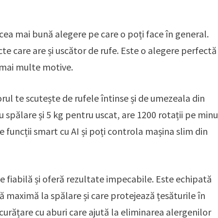
cea mai bună alegere pe care o poți face în general.
e care are și uscător de rufe. Este o alegere perfectă
 mai multe motive.
orul te scutește de rufele întinse și de umezeala din
 spălare și 5 kg pentru uscat, are 1200 rotații pe min
e funcții smart cu AI și poți controla mașina slim din
te fiabilă și oferă rezultate impecabile. Este echipată
ță maximă la spălare și care protejează țesăturile în
curățare cu aburi care ajută la eliminarea alergenilor