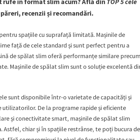
 rufe în format slim acum? Află din
TOP 5 cele
 păreri, recenzii și recomandări.
pentru spațiile cu suprafață limitată. Mașinile de
ime față de cele standard și sunt perfect pentru a
așină de spălat slim oferă performanțe similare precu
ate. Mașinile de spălat slim sunt o soluție excelentă di
 sunt disponibile într-o varietate de capacități și
 utilizatorilor. De la programe rapide și eficiente
are și conectivitate smart, mașinile de spălat slim
 Astfel, chiar și în spațiile restrânse, te poți bucura d
t, fără compromisuri la nivel de funcționalitate sau