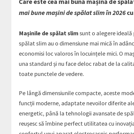
Care este cea mai bună mașină de spălat
mai bune mașini de spălat slim în 2026
cu
Mașinile de spălat slim
sunt o alegere ideală 
spălat slim au o dimensiune mai mică în adânc
economisi loc valoros în locuințele mici. O m
una standard și nu face deloc rabat de la calit
toate punctele de vedere.
Pe lângă dimensiunile compacte, aceste modele
funcții moderne, adaptate nevoilor diferite ale
energetic, până la tehnologii avansate de spăl
reușesc să îmbine perfect utilitatea cu inovația.
confortul unui aparat electrocasnic performan