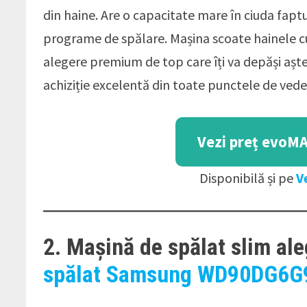
din haine. Are o capacitate mare în ciuda faptul
programe de spălare. Mașina scoate hainele cu
alegere premium de top care îți va depăși aștep
achiziție excelentă din toate punctele de vede
Vezi preț evoM
Disponibilă și pe
V
2. Mașină de spălat slim al
spălat Samsung WD90DG6