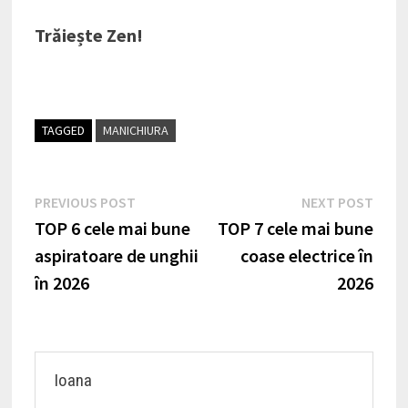
Trăiește Zen!
TAGGED
MANICHIURA
Navigare
Previous
Nex
PREVIOUS POST
NEXT POST
post:
post
TOP 6 cele mai bune
TOP 7 cele mai bune
în
aspiratoare de unghii
coase electrice în
articole
în 2026
2026
Ioana