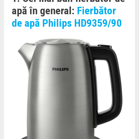
apă în general:
Fierbător
de apă Philips HD9359/90