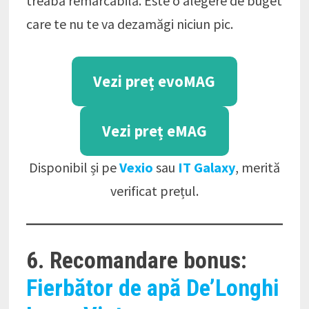
treabă remarcabilă. Este o alegere de buget
care te nu te va dezamăgi niciun pic.
Vezi preț evoMAG
Vezi preț eMAG
Disponibil și pe
Vexio
sau
IT Galaxy
, merită
verificat prețul.
6. Recomandare bonus:
Fierbător de apă De’Longhi