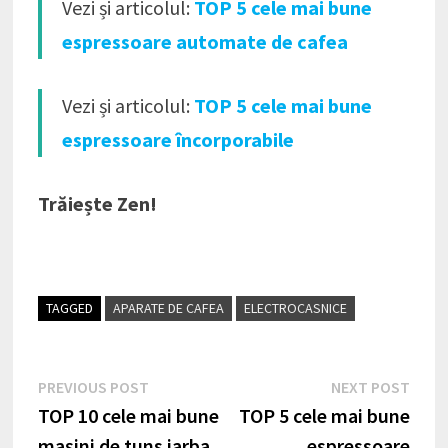
Vezi și articolul:
TOP 5 cele mai bune
espressoare automate de cafea
Vezi și articolul:
TOP 5 cele mai bune
espressoare încorporabile
Trăiește Zen!
TAGGED
APARATE DE CAFEA
ELECTROCASNICE
Navigare
Previous
Nex
PREVIOUS POST
NEXT POST
post:
post
TOP 10 cele mai bune
TOP 5 cele mai bune
în
mașini de tuns iarba
espressoare