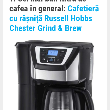
cafea în general:
Cafetieră
cu râșniță Russell Hobbs
Chester Grind & Brew